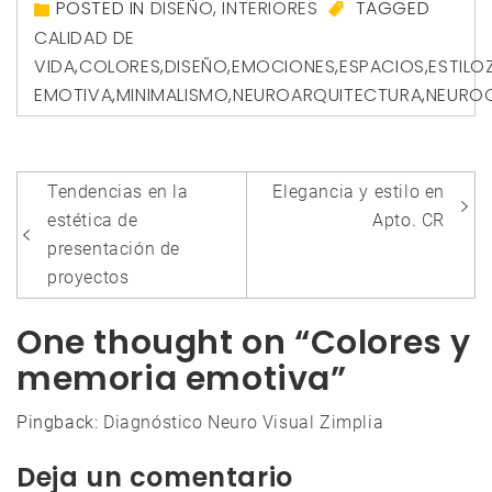
POSTED IN
DISEÑO
,
INTERIORES
TAGGED
CALIDAD DE
VIDA
,
COLORES
,
DISEÑO
,
EMOCIONES
,
ESPACIOS
,
ESTILO
EMOTIVA
,
MINIMALISMO
,
NEUROARQUITECTURA
,
NEUROC
Navegación
Tendencias en la
Elegancia y estilo en
de
estética de
Apto. CR
entradas
presentación de
proyectos
One thought on “Colores y
memoria emotiva”
Pingback:
Diagnóstico Neuro Visual Zimplia
Deja un comentario