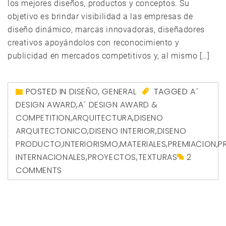
los mejores diseños, productos y conceptos. Su
objetivo es brindar visibilidad a las empresas de
diseño dinámico, marcas innovadoras, diseñadores
creativos apoyándolos con reconocimiento y
publicidad en mercados competitivos y, al mismo […]
POSTED IN
DISEÑO
,
GENERAL
TAGGED
A´
DESIGN AWARD
,
A´ DESIGN AWARD &
COMPETITION
,
ARQUITECTURA
,
DISENO
ARQUITECTONICO
,
DISENO INTERIOR
,
DISENO
PRODUCTO
,
INTERIORISMO
,
MATERIALES
,
PREMIACION
,
P
INTERNACIONALES
,
PROYECTOS
,
TEXTURAS
2
COMMENTS