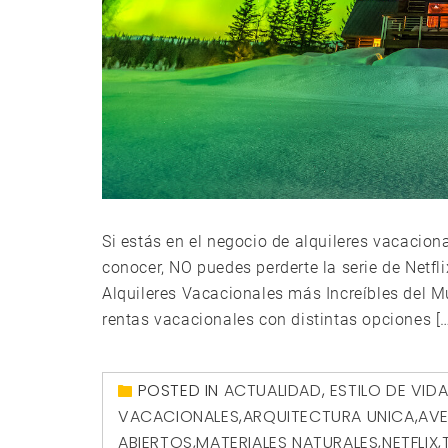
Si estás en el negocio de alquileres vacaciona
conocer, NO puedes perderte la serie de Netf
Alquileres Vacacionales más Increíbles del Mun
rentas vacacionales con distintas opciones […
POSTED IN
ACTUALIDAD
,
ESTILO DE VID
VACACIONALES
,
ARQUITECTURA UNICA
,
AV
ABIERTOS
,
MATERIALES NATURALES
,
NETFLIX
,