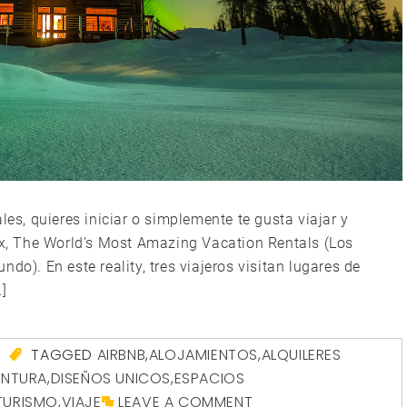
les, quieres iniciar o simplemente te gusta viajar y
lix, The World’s Most Amazing Vacation Rentals (Los
do). En este reality, tres viajeros visitan lugares de
]
A
TAGGED
AIRBNB
,
ALOJAMIENTOS
,
ALQUILERES
ENTURA
,
DISEÑOS UNICOS
,
ESPACIOS
TURISMO
,
VIAJE
LEAVE A COMMENT