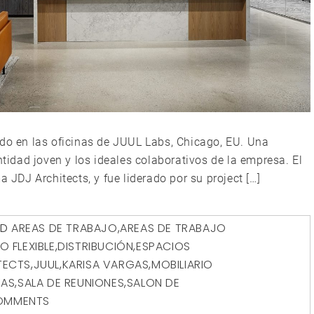
ado en las oficinas de JUUL Labs, Chicago, EU. Una
ntidad joven y los ideales colaborativos de la empresa. El
a JDJ Architects, y fue liderado por su project […]
ED
AREAS DE TRABAJO
,
AREAS DE TRABAJO
O FLEXIBLE
,
DISTRIBUCIÓN
,
ESPACIOS
TECTS
,
JUUL
,
KARISA VARGAS
,
MOBILIARIO
VAS
,
SALA DE REUNIONES
,
SALON DE
OMMENTS