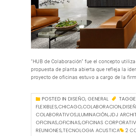
“HUB de Colaboración” fue el concepto utiliz
propuesta de planta abierta que refleja la ide
proyecto de oficinas estuvo a cargo de la firm
POSTED IN
DISEÑO
,
GENERAL
TAGG
FLEXIBLES
,
CHICAGO
,
COLABORACION
,
DISEÑ
COLABORATIVOS
,
ILUMINACIÓN
,
JDJ ARCHI
OFICINAS
,
OFICINAS
,
OFICINAS CORPORATI
REUNIONES
,
TECNOLOGIA ACUSTICA
2 C