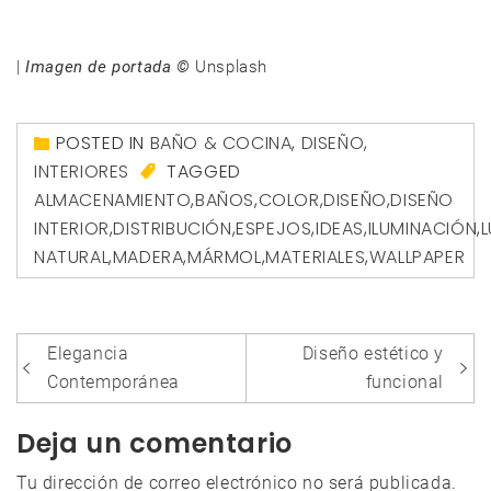
|
Imagen de portada ©
Unsplash
POSTED IN
BAÑO & COCINA
,
DISEÑO
,
INTERIORES
TAGGED
ALMACENAMIENTO
,
BAÑOS
,
COLOR
,
DISEÑO
,
DISEÑO
INTERIOR
,
DISTRIBUCIÓN
,
ESPEJOS
,
IDEAS
,
ILUMINACIÓN
,
L
NATURAL
,
MADERA
,
MÁRMOL
,
MATERIALES
,
WALLPAPER
Navegación
Elegancia
Diseño estético y
de
Contemporánea
funcional
entradas
Deja un comentario
Tu dirección de correo electrónico no será publicada.