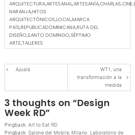
ARQUITECTURA
,
ARTESANAL
,
ARTESANÍA
,
CHARLAS
,
CINE
,
NARANJA
,
HITOS
ARQUITECTÓNICOS
,
LOCAL
,
MARCA
PAÍS
,
REPUBLICADOMINICANA
,
RUTA DEL
DISEÑO
,
SANTO DOMINGO
,
SÉPTIMO
ARTE
,
TALLERES
Navegación
Ajualä
WT1, una
de
transformación a la
entradas
medida
3 thoughts on “Design
Week RD”
Pingback:
Art to Eat RD
Pingback:
Salone del Mobile, Milano. Laboratorio de