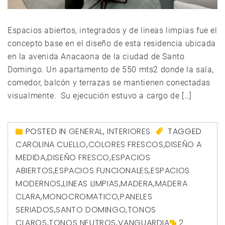
Espacios abiertos, integrados y de lineas limpias fue el
concepto base en el diseño de esta residencia ubicada
en la avenida Anacaona de la ciudad de Santo
Domingo. Un apartamento de 550 mts2 donde la sala,
comedor, balcón y terrazas se mantienen conectadas
visualmente. Su ejecución estuvo a cargo de […]
POSTED IN
GENERAL
,
INTERIORES
TAGGED
CAROLINA CUELLO
,
COLORES FRESCOS
,
DISEÑO A
MEDIDA
,
DISEÑO FRESCO
,
ESPACIOS
ABIERTOS
,
ESPACIOS FUNCIONALES
,
ESPACIOS
MODERNOS
,
LINEAS LIMPIAS
,
MADERA
,
MADERA
CLARA
,
MONOCROMATICO
,
PANELES
SERIADOS
,
SANTO DOMINGO
,
TONOS
CLAROS
,
TONOS NEUTROS
,
VANGUARDIA
2