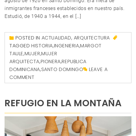
agosto de 1920 en Santo Domingo. Era nieta de
inmigrantes franceses establecidos en nuestro país.
Estudió, de 1940 a 1944, en el […]
POSTED IN
ACTUALIDAD
,
ARQUITECTURA
TAGGED
HISTORIA
,
INGENIERIA
,
MARGOT
TAULE
,
MUJER
,
MUJER
ARQUITECTA
,
PIONERA
,
REPUBLICA
DOMINICANA
,
SANTO DOMINGO
LEAVE A
COMMENT
REFUGIO EN LA MONTAÑA