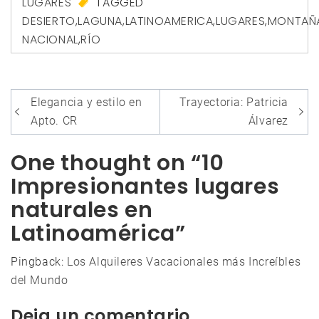
LUGARES
TAGGED
DESIERTO
,
LAGUNA
,
LATINOAMERICA
,
LUGARES
,
MONTAÑ
NACIONAL
,
RÍO
Navegación
Elegancia y estilo en
Trayectoria: Patricia
de
Apto. CR
Álvarez
entradas
One thought on “10
Impresionantes lugares
naturales en
Latinoamérica”
Pingback:
Los Alquileres Vacacionales más Increíbles
del Mundo
Deja un comentario