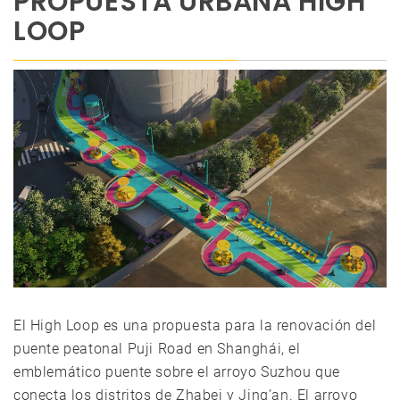
PROPUESTA URBANA HIGH
LOOP
El High Loop es una propuesta para la renovación del
puente peatonal Puji Road en Shanghái, el
emblemático puente sobre el arroyo Suzhou que
conecta los distritos de Zhabei y Jing’an. El arroyo