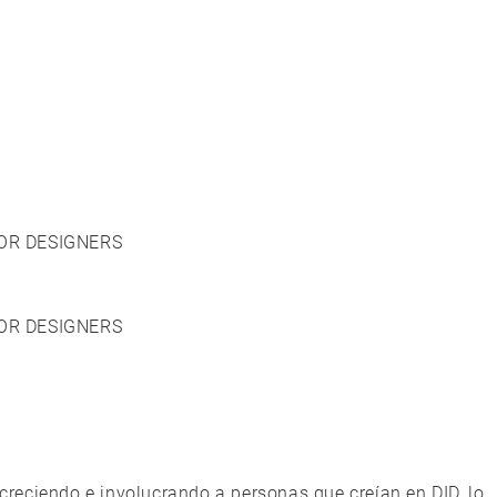
IOR DESIGNERS
IOR DESIGNERS
e creciendo e involucrando a personas que creían en DID, lo