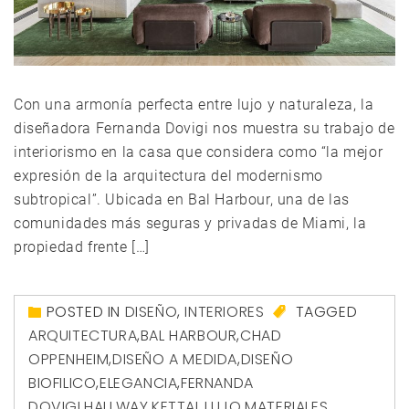
Con una armonía perfecta entre lujo y naturaleza, la
diseñadora Fernanda Dovigi nos muestra su trabajo de
interiorismo en la casa que considera como “la mejor
expresión de la arquitectura del modernismo
subtropical”. Ubicada en Bal Harbour, una de las
comunidades más seguras y privadas de Miami, la
propiedad frente […]
POSTED IN
DISEÑO
,
INTERIORES
TAGGED
ARQUITECTURA
,
BAL HARBOUR
,
CHAD
OPPENHEIM
,
DISEÑO A MEDIDA
,
DISEÑO
BIOFILICO
,
ELEGANCIA
,
FERNANDA
DOVIGI
,
HALLWAY
,
KETTAL
,
LUJO
,
MATERIALES