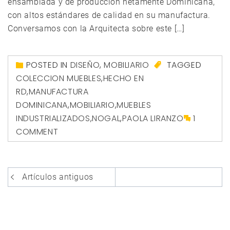
ensamblada y de producción netamente Dominicana,
con altos estándares de calidad en su manufactura.
Conversamos con la Arquitecta sobre este […]
POSTED IN
DISEÑO
,
MOBILIARIO
TAGGED
COLECCION MUEBLES
,
HECHO EN
RD
,
MANUFACTURA
DOMINICANA
,
MOBILIARIO
,
MUEBLES
INDUSTRIALIZADOS
,
NOGAL
,
PAOLA LIRANZO
1
COMMENT
Navegación
Artículos antiguos
de
entradas