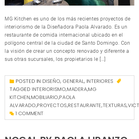
MG Kitchen es uno de los más recientes proyectos de
interiorismo de la Diseñadora Paola Alvarado. Es un
restaurante de comida internacional ubicado en el
polígono central de la ciudad de Santo Domingo. Con
la visión de crear un concepto renovado y diferente a
sus otras sucursales, los propietarios le […]
POSTED IN
DISEÑO
,
GENERAL
,
INTERIORES
TAGGED
INTERIORISMO
,
MADERA
,
MG
KITCHEN
,
MOBILIARIO
,
PAOLA
ALVARADO
,
PROYECTOS
,
RESTAURANTE
,
TEXTURAS
,
VIC
1 COMMENT