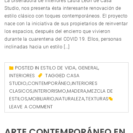
La Diseñadora de Interiores Laura León de Casa
Studio, nos presenta ésta interesante renovación de
estilo clásico con toques contemporáneos. El proyecto
nace con la iniciativa de sus propietarios de reinventar
los espacios, después del encierro que vivieron
durante la cuarentena del COVID 19. Ellos, personas
inclinadas hacia un estilo […]
POSTED IN
ESTILO DE VIDA
,
GENERAL
,
INTERIORES
TAGGED
CASA
STUDIO
,
CONTEMPORÁNEO
,
INTERIORES
CLASICOS
,
INTERIORISMO
,
MADERA
,
MEZCLA DE
ESTILOS
,
MOBILIARIO
,
NATURALEZA
,
TEXTURAS
LEAVE A COMMENT
ARTE CONTEMPORÁNEO EN